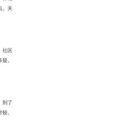
点。夫
、社区
多疑。
。到了
计较。