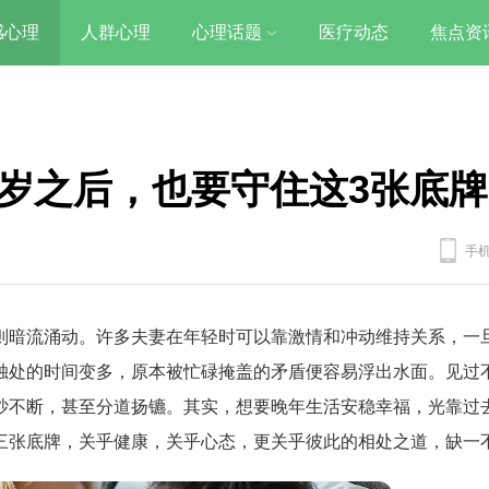
感心理
人群心理
心理话题
医疗动态
焦点资
岁之后，也要守住这3张底牌
手
则暗流涌动。许多夫妻在年轻时可以靠激情和冲动维持关系，一
独处的时间变多，原本被忙碌掩盖的矛盾便容易浮出水面。见过
吵不断，甚至分道扬镳。其实，想要晚年生活安稳幸福，光靠过
三张底牌，关乎健康，关乎心态，更关乎彼此的相处之道，缺一