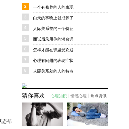
2
一个有修养的人的表现
3
白天的事晚上就成梦了
4
人际关系差的三个特征
5
面试后录用你的潜台词
6
怎样才能在班里受欢迎
7
心理有问题的表现症状
8
人际关系差的人的特点
猜你喜欢
心理知识
情感心理
焦点资讯
状态都