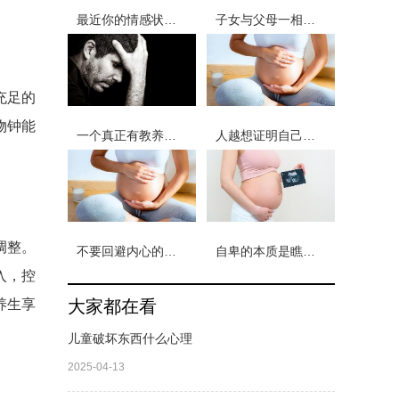
最近你的情感状态怎么样？8个问题测试你的情感状态
子女与父母一相聚场 让我们一起在爱中修行
充足的
物钟能
一个真正有教养的人 从不随意评价别人
人越想证明自己又多厉害 那份自卑感就越深
调整。
不要回避内心的冲突 6个小妙招让你做回自己
自卑的本质是瞧不起别人 形成自卑的两种过程
入，控
养生享
大家都在看
儿童破坏东西什么心理
2025-04-13