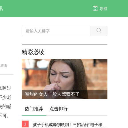
讯
导航
精彩必读
机查看
旦跨过
嘴甜的女人一般人驾驭不了
不少老
去的感
热门推荐
点击排行
不可。
1
孩子手机成瘾别硬刚！三招治好“电子橡皮糖”