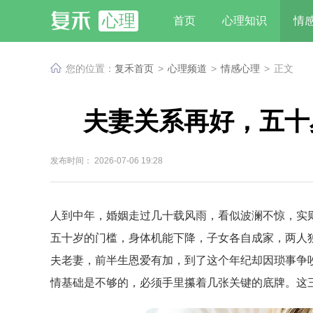
心理
首页
心理知识
情
您的位置：
复禾首页
>
心理频道
>
情感心理
>
正文
夫妻关系再好，五十
发布时间： 2026-07-06 19:28
人到中年，婚姻走过几十载风雨，看似波澜不惊，实
五十岁的门槛，身体机能下降，子女各自成家，两人
夫老妻，前半生恩爱有加，到了这个年纪却因琐事争
情基础是不够的，必须手里攥着几张关键的底牌。这