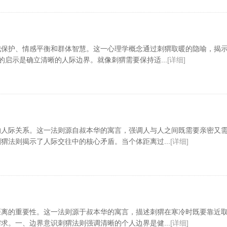
我保护、情感平衡和群体智慧。这一心理学概念通过刺猬取暖的隐喻，揭
启示是确立清晰的人际边界。就像刺猬需要保持适...
[详细]
的人际关系。这一法则源自叔本华的寓言，强调人与人之间既需要亲密又
猬法则揭示了人际交往中的核心矛盾。当个体距离过...
[详细]
距离的重要性。这一法则源于叔本华的寓言，描述刺猬在寒冷时既要靠近
求。一、边界意识刺猬法则强调清晰的个人边界是健...
[详细]