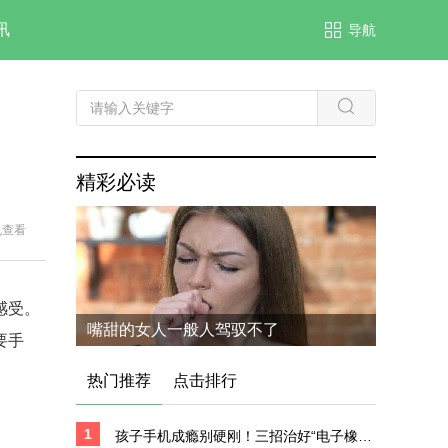
讯
导航
精彩必读
机查看
感受。
嘴甜的女人一般人驾驭不了
要手
热门推荐
点击排行
1
孩子手机成瘾别硬刚！三招治好“电子橡皮糖”