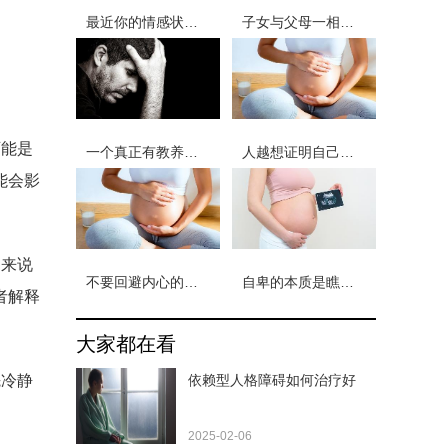
最近你的情感状态怎么样？8个问题测试你的情感状态
子女与父母一相聚场 让我们一起在爱中修行
可能是
一个真正有教养的人 从不随意评价别人
人越想证明自己又多厉害 那份自卑感就越深
能会影
们来说
不要回避内心的冲突 6个小妙招让你做回自己
自卑的本质是瞧不起别人 形成自卑的两种过程
者解释
大家都在看
先冷静
依赖型人格障碍如何治疗好
。
2025-02-06