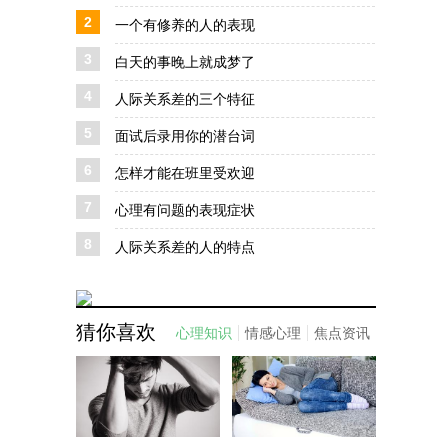
2
一个有修养的人的表现
3
白天的事晚上就成梦了
4
人际关系差的三个特征
5
面试后录用你的潜台词
6
怎样才能在班里受欢迎
7
心理有问题的表现症状
8
人际关系差的人的特点
猜你喜欢
心理知识
情感心理
焦点资讯