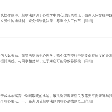
团队协作效率。刺猬法则源于心理学中的心理距离理论，强调人际交往中
立弹性沟通机制、避免情绪化决策、尊重个人工作节...
[详细]
好的人际关系。刺猬法则源于心理学，指个体在交往中需要保持适度的距
握距离感。与同事相处时，过于亲密可能导致界限模...
[详细]
源于叔本华寓言中刺猬取暖的比喻。该法则强调亲密关系需要平衡亲近与
个核心要点。一、距离调节刺猬法则的核心是找到既...
[详细]