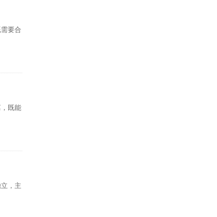
既需要合
离，既能
独立，主