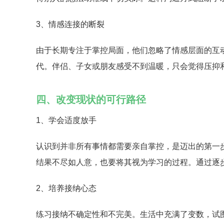
3、情感连接的断裂
由于长期专注于掌控局面，他们忽略了情感层面的互
代。伴侣、子女或朋友感受不到温暖，只会觉得压抑
四、改变现状的可行路径
1、学会适度放手
认识到并非所有事情都需要亲自掌控，是迈出的第一
结果不尽如人意，也要将其视为学习的过程。通过逐
2、培养接纳心态
练习接纳不确定性和不完美。生活中充满了变数，试