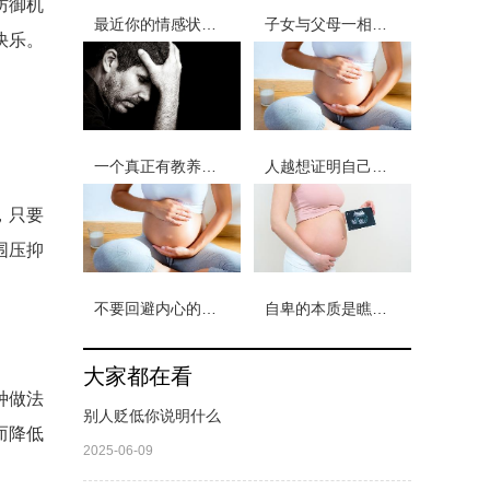
防御机
最近你的情感状态怎么样？8个问题测试你的情感状态
子女与父母一相聚场 让我们一起在爱中修行
快乐。
一个真正有教养的人 从不随意评价别人
人越想证明自己又多厉害 那份自卑感就越深
，只要
围压抑
不要回避内心的冲突 6个小妙招让你做回自己
自卑的本质是瞧不起别人 形成自卑的两种过程
大家都在看
种做法
别人贬低你说明什么
而降低
2025-06-09