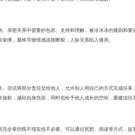
动。亲密关系中需要的包容、支持和理解，被冷冰冰的规则和要
和束缚，最终导致情感连接断裂，人际关系陷入僵局。
步。尝试将部分责任交给他人，允许别人用自己的方式完成任务
步放权，减轻自身负担，同时也给予他人成长的空间，重建信任
图完全掌控既不现实也不必要。可以通过冥想、阅读等方式，提