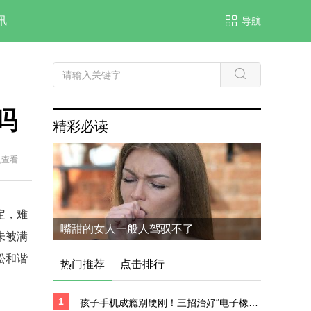
讯
导航
吗
精彩必读
机查看
定，难
嘴甜的女人一般人驾驭不了
未被满
松和谐
热门推荐
点击排行
1
孩子手机成瘾别硬刚！三招治好“电子橡皮糖”