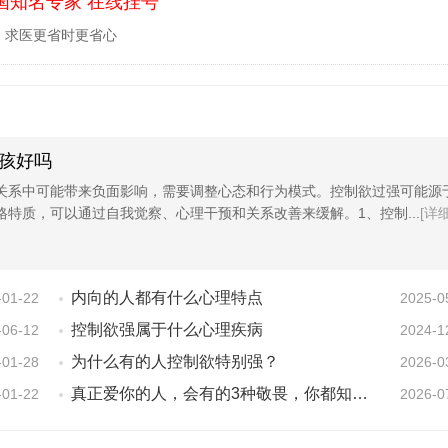
国知名专家 在线挂号
，求医更省时更省心
孩好吗
关系中可能带来负面影响，需要调整心态和行为模式。控制欲过强可能源
特质，可以通过自我觉察、心理干预和关系改善来缓解。1、控制...
[详细
内向的人都有什么心理特点
-01-22
2025-0
控制欲强属于什么心理疾病
-06-12
2024-1
为什么有的人控制欲特别强？
-01-28
2026-0
真正爱你的人，会有的3种敬畏，你都知道吗
-01-22
2026-0