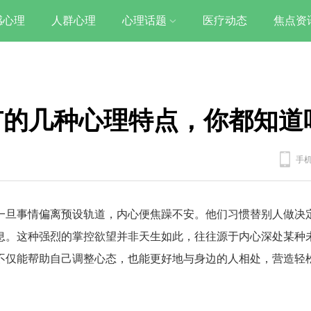
感心理
人群心理
心理话题
医疗动态
焦点资
有的几种心理特点，你都知道
手
一旦事情偏离预设轨道，内心便焦躁不安。他们习惯替别人做决
息。这种强烈的掌控欲望并非天生如此，往往源于内心深处某种
不仅能帮助自己调整心态，也能更好地与身边的人相处，营造轻