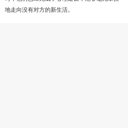
地走向没有对方的新生活。
3、拒绝任何形式的纠缠
对于情感淡漠者来说，任何形式的挽留、解释
甚至是眼泪，都被视为一种打扰。他们追求的
是干脆利落，不希望拖泥带水。因此，他们会
表现出极度的冷酷，拒绝沟通，拒绝见面，甚
至拉黑所有联系方式。这种做法看似残忍，实
则是他们划清界限的手段，旨在彻底切断两人
之间的所有关联，防止自己心软，也防止对方
抱有不切实际的幻想。