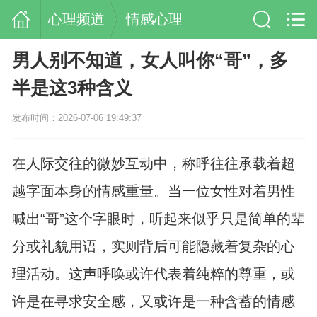
心理频道
情感心理
男人别不知道，女人叫你“哥”，多
半是这3种含义
发布时间：2026-07-06 19:49:37
在人际交往的微妙互动中，称呼往往承载着超
越字面本身的情感重量。当一位女性对着男性
喊出“哥”这个字眼时，听起来似乎只是简单的辈
分或礼貌用语，实则背后可能隐藏着复杂的心
理活动。这声呼唤或许代表着纯粹的尊重，或
许是在寻求安全感，又或许是一种含蓄的情感