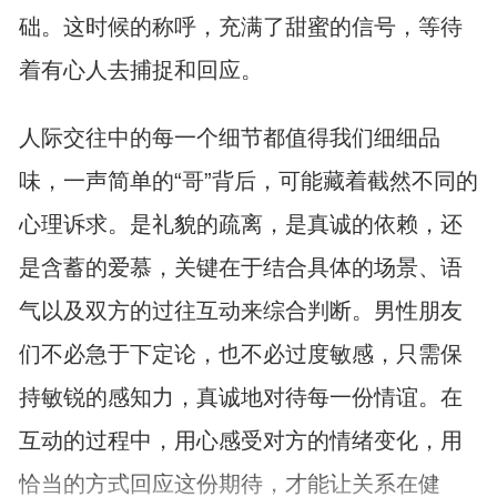
础。这时候的称呼，充满了甜蜜的信号，等待
着有心人去捕捉和回应。
人际交往中的每一个细节都值得我们细细品
味，一声简单的“哥”背后，可能藏着截然不同的
心理诉求。是礼貌的疏离，是真诚的依赖，还
是含蓄的爱慕，关键在于结合具体的场景、语
气以及双方的过往互动来综合判断。男性朋友
们不必急于下定论，也不必过度敏感，只需保
持敏锐的感知力，真诚地对待每一份情谊。在
互动的过程中，用心感受对方的情绪变化，用
恰当的方式回应这份期待，才能让关系在健