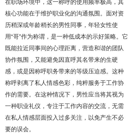
在职场环境中，这一称呼的使用频率极高，其
核心功能在于维护职业化的沟通氛围。面对资
历稍深或年龄稍长的男性同事，年轻女性使
用“哥”作为称谓，是一种低成本的示好策略。它
既能拉近同事间的心理距离，营造和谐的团队
协作氛围，又能避免因直呼其名带来的生硬
感，或是因称呼职务带来的等级压迫感。这种
称呼剥离了私人情感色彩，纯粹服务于工作协
作的需要。在这种情况下，男性应当将其视为
一种职业礼仪，专注于工作内容的交流，无需
在私人情感层面投入过多关注，以免产生不必
要的误会。