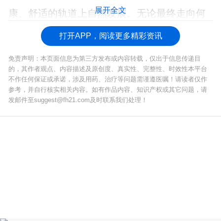
展开全文
康、舒适的轨道上自然发展。无论最终走向何
方，理解与尊重始终是沟通中最宝贵的基石。
打开APP，阅读更多精彩资讯
免责声明：本页面信息为第三方发布或内容转载，仅出于信息传递目
的，其作者观点、内容描述及原创度、真实性、完整性、时效性本平台
不作任何保证或承诺，涉及用药、治疗等问题需谨遵医嘱！请读者仅作
参考，并自行核实相关内容。如有作品内容、知识产权或其它问题，请
发邮件至suggest@fh21.com及时联系我们处理！