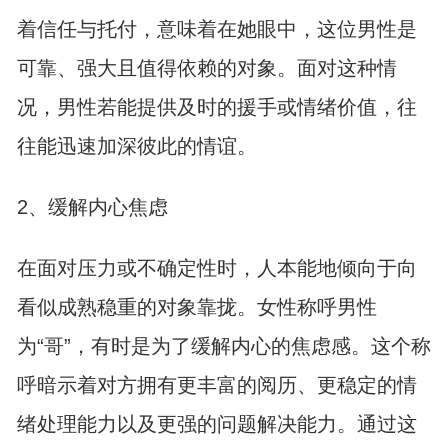
着信任与托付，意味着在她眼中，这位男性是
可靠、强大且值得依赖的对象。面对这种情
况，男性若能提供及时的援手或情绪价值，往
往能迅速加深彼此的情谊。
2、缓解内心焦虑
在面对压力或不确定性时，人本能地倾向于向
看似成熟稳重的对象靠拢。女性称呼男性
为“哥”，有时是为了缓解内心的焦虑感。这个称
呼暗示着对方拥有更丰富的阅历、更稳定的情
绪处理能力以及更强的问题解决能力。通过这