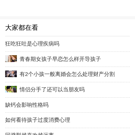
大家都在看
狂吃狂吐是心理疾病吗
青春期女孩子早恋怎么样开导孩子
有2个小孩一般离婚会怎么处理财产分割
情侣分手了还可以当朋友吗
缺钙会影响性格吗
如何看待孩子过度消费心理