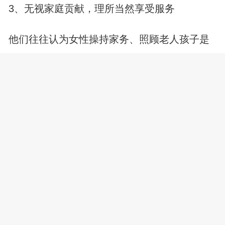
3、无视家庭贡献，理所当然享受服务
他们往往认为女性操持家务、照顾老人孩子是
理所应当的义务，对此从不表达感激之情。在
他们眼中，女性的付出毫无价值，只有自己在
外的奔波才值得被认可。这种态度会让女性感
到心寒，觉得自己的辛勤劳动不被看见、不被
珍惜，最终在失望中彻底熄灭对婚姻的希望之
火。
婚姻的本质是两个人携手共度余生，互相扶
持，共同成长。如果在一段关系中，对方表现