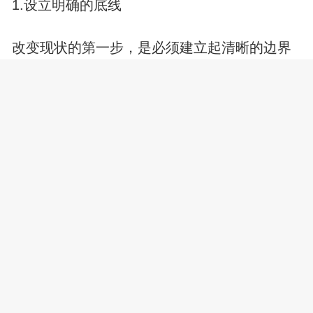
1.设立明确的底线
改变现状的第一步，是必须建立起清晰的边界
感。不再无条件地接受对方的所有要求，不再
随叫随到，不再为对方的忽冷忽热找借口。可
以尝试进行一次坦诚而严肃的沟通，直接表达
自己的需求和期望，要求对方给出一个明确的
态度。如果对方依然顾左右而言他，或者试图
用甜言蜜语糊弄过去，那么答案其实已经非常
明显。这时候，最需要做的就是坚守底线，果
断停止单方面的付出。只有让对方意识到失去
你的代价，他才有可能重新审视这段关系，或