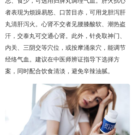
忘、食少，可选用归脾丸调理气血。肝火扰心
者表现为烦躁易怒、口苦目赤，可用龙胆泻肝
丸清肝泻火。心肾不交者见腰膝酸软、潮热盗
汗，交泰丸可交通心肾。此外，针灸取神门、
内关、三阴交等穴位，或按摩涌泉穴，能调节
经络气血。建议在中医师辨证指导下选择方
案，同时配合饮食清淡，避免辛辣油腻。