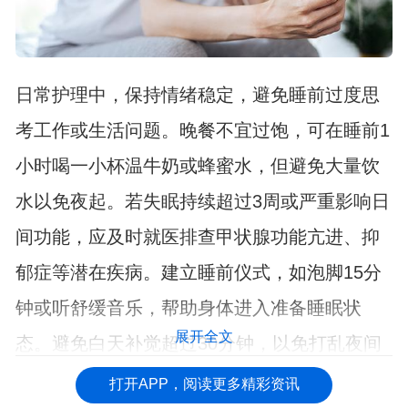
日常护理中，保持情绪稳定，避免睡前过度思
考工作或生活问题。晚餐不宜过饱，可在睡前1
小时喝一小杯温牛奶或蜂蜜水，但避免大量饮
水以免夜起。若失眠持续超过3周或严重影响日
间功能，应及时就医排查甲状腺功能亢进、抑
郁症等潜在疾病。建立睡前仪式，如泡脚15分
钟或听舒缓音乐，帮助身体进入准备睡眠状
展开全文
态。避免白天补觉超过30分钟，以免打乱夜间
睡眠节律。
打开APP，阅读更多精彩资讯